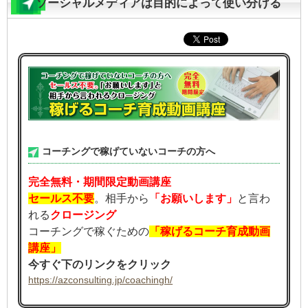
ソーシャルメディアは目的によって使い分ける
コーチングで稼げていないコーチの方へ
完全無料・期間限定動画講座
セールス不要
。相手から
「お願いします」
と言わ
れる
クロージング
コーチングで稼ぐための
「稼げるコーチ育成動画
講座」
今すぐ下のリンクをクリック
https://azconsulting.jp/coachingh/