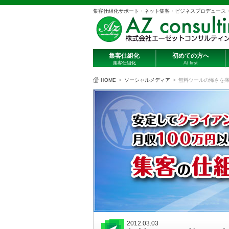
集客仕組化サポート・ネット集客・ビジネスプロデュース
集客仕組化
初めての方へ
集客仕組化
At first
HOME
>
ソーシャルメディア
>
無料ツールの怖さを
2012.03.03