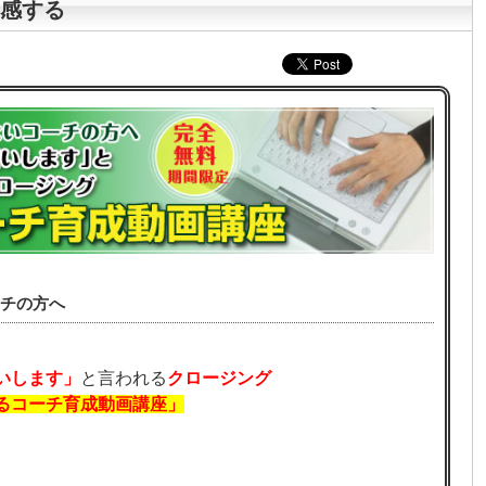
感する
チの方へ
いします」
と言われる
クロージング
るコーチ育成動画講座」