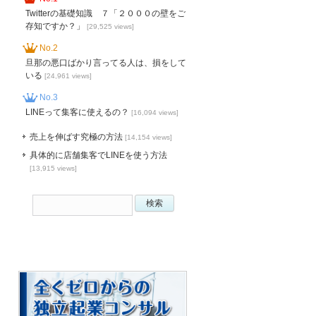
Twitterの基礎知識 ７「２０００の壁をご
存知ですか？」
[29,525 views]
No.2
旦那の悪口ばかり言ってる人は、損をして
いる
[24,961 views]
No.3
LINEって集客に使えるの？
[16,094 views]
売上を伸ばす究極の方法
[14,154 views]
具体的に店舗集客でLINEを使う方法
[13,915 views]