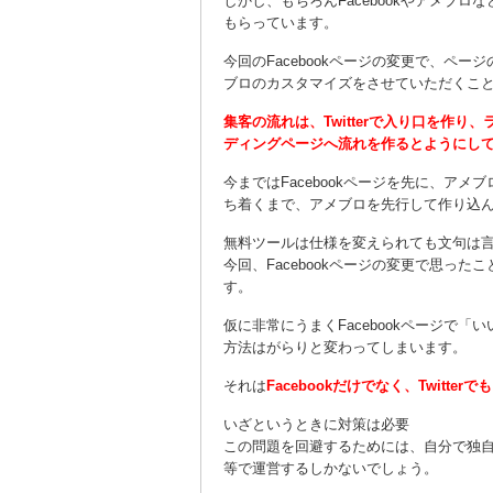
しかし、もちろんFacebookやアメブ
もらっています。
今回のFacebookページの変更で、ペ
ブロのカスタマイズをさせていただくこ
集客の流れは、Twitterで入り口を作り
ディングページへ流れを作るとようにし
今まではFacebookページを先に、アメ
ち着くまで、アメブロを先行して作り込
無料ツールは仕様を変えられても文句は
今回、Facebookページの変更で思ったこ
す。
仮に非常にうまくFacebookページで
方法はがらりと変わってしまいます。
それは
Facebookだけでなく、Twit
いざというときに対策は必要
この問題を回避するためには、自分で独自ド
等で運営するしかないでしょう。