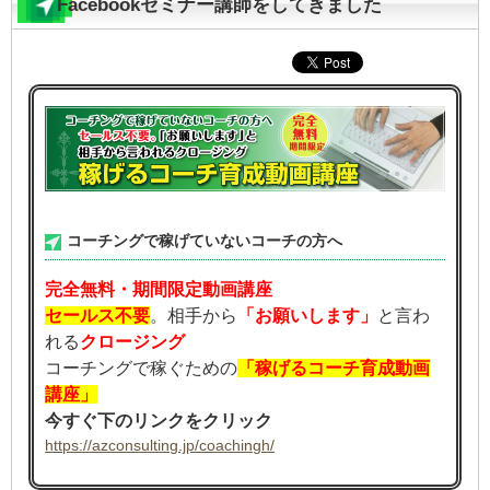
Facebookセミナー講師をしてきました
コーチングで稼げていないコーチの方へ
完全無料・期間限定動画講座
セールス不要
。相手から
「お願いします」
と言わ
れる
クロージング
コーチングで稼ぐための
「稼げるコーチ育成動画
講座」
今すぐ下のリンクをクリック
https://azconsulting.jp/coachingh/