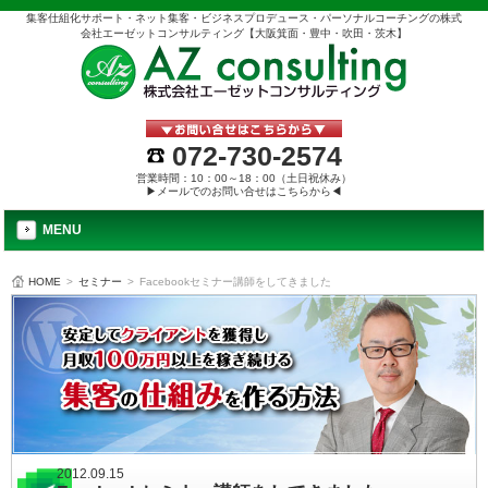
集客仕組化サポート・ネット集客・ビジネスプロデュース・パーソナルコーチングの株式
会社エーゼットコンサルティング【大阪箕面・豊中・吹田・茨木】
072-730-2574
営業時間：10：00～18：00（土日祝休み）
▶メールでのお問い合せはこちらから◀
MENU
HOME
>
セミナー
>
Facebookセミナー講師をしてきました
2012.09.15