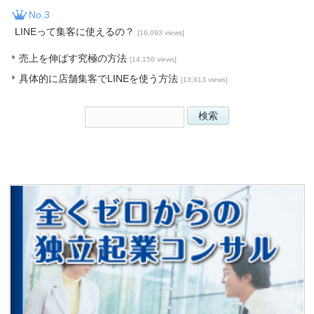
No.3
LINEって集客に使えるの？
[16,093 views]
売上を伸ばす究極の方法
[14,150 views]
具体的に店舗集客でLINEを使う方法
[13,913 views]