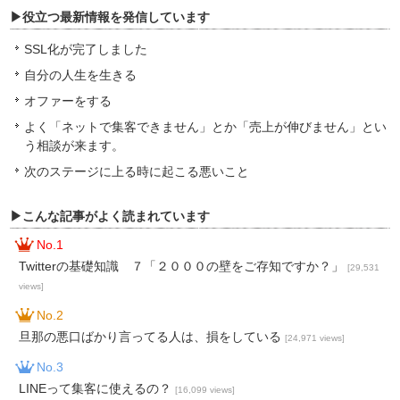
▶役立つ最新情報を発信しています
SSL化が完了しました
自分の人生を生きる
オファーをする
よく「ネットで集客できません」とか「売上が伸びません」とい
う相談が来ます。
次のステージに上る時に起こる悪いこと
▶こんな記事がよく読まれています
No.1
Twitterの基礎知識 ７「２０００の壁をご存知ですか？」
[29,531
views]
No.2
旦那の悪口ばかり言ってる人は、損をしている
[24,971 views]
No.3
LINEって集客に使えるの？
[16,099 views]