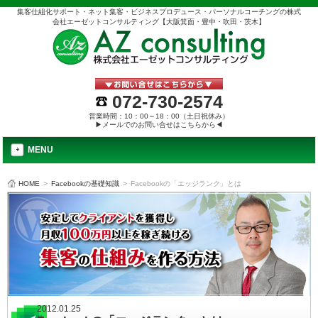
集客仕組化サポート・ネット集客・ビジネスプロデュース・パーソナルコーチングの株式
会社エーゼットコンサルティング【大阪箕面・豊中・吹田・茨木】
072-730-2574
営業時間：10：00～18：00（土日祝休み）
▶メールでのお問い合せはこちらから◀
MENU
HOME
>
Facebookの基礎知識
>
Facebookの「エッジランク」とは
2012.01.25