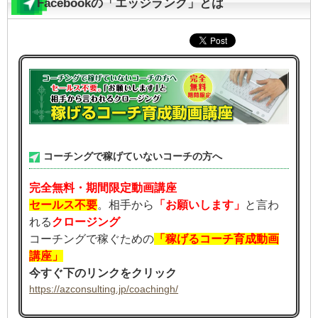
Facebookの「エッジランク」とは
コーチングで稼げていないコーチの方へ
完全無料・期間限定動画講座
セールス不要
。相手から
「お願いします」
と言わ
れる
クロージング
コーチングで稼ぐための
「稼げるコーチ育成動画
講座」
今すぐ下のリンクをクリック
https://azconsulting.jp/coachingh/