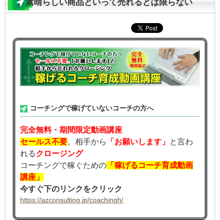
素晴らしい商品といって売れるとは限らない
コーチングで稼げていないコーチの方へ
完全無料・期間限定動画講座
セールス不要
。相手から
「お願いします」
と言わ
れる
クロージング
コーチングで稼ぐための
「稼げるコーチ育成動画
講座」
今すぐ下のリンクをクリック
https://azconsulting.jp/coachingh/