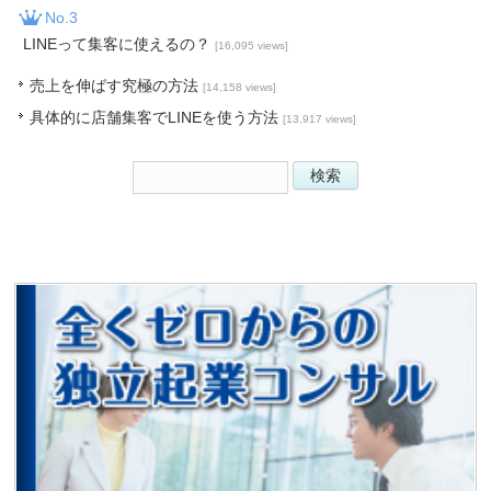
No.3
LINEって集客に使えるの？
[16,095 views]
売上を伸ばす究極の方法
[14,158 views]
具体的に店舗集客でLINEを使う方法
[13,917 views]