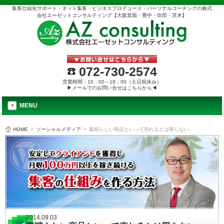
集客仕組化サポート・ネット集客・ビジネスプロデュース・パーソナルコーチングの株式
会社エーゼットコンサルティング【大阪箕面・豊中・吹田・茨木】
072-730-2574
営業時間：10：00～18：00（土日祝休み）
▶メールでのお問い合せはこちらから◀
MENU
HOME
>
ソーシャルメディア
>
素晴らしい商品といって売れるとは限らない
2014.09.03