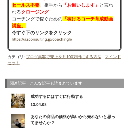
セールス不要
。相手から
「お願いします」
と言わ
れる
クロージング
コーチングで稼ぐための
「稼げるコーチ育成動画
講座」
今すぐ下のリンクをクリック
https://azconsulting.jp/coachingh/
カテゴリ
:
ブログ集客で売上を月100万円にする方法
,
マインド
セット
関連記事：こんな記事も読まれています
成功するにはすぐに行動する
13.04.08
あなたの商品の価格が高いから売れないと思っ
てませんか？