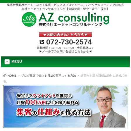
集客仕組化サポート・ネット集客・ビジネスプロデュース・パーソナルコーチングの株式
会社エーゼットコンサルティング【大阪箕面・豊中・吹田・茨木】
072-730-2574
営業時間：10：00～18：00（土日祝休み）
▶メールでのお問い合せはこちらから◀
MENU
HOME
>
ブログ集客で売上を月100万円にする方法
>
必要だと思う目標は絶対に達成でき
る。