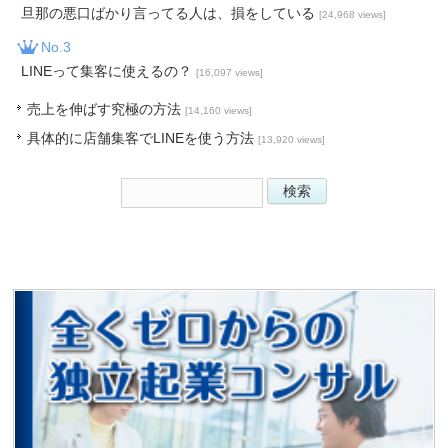
旦那の悪口ばかり言ってる人は、損をしている
[24,968 views]
No.3
LINEって集客に使えるの？
[16,097 views]
売上を伸ばす究極の方法
[14,160 views]
具体的に店舗集客でLINEを使う方法
[13,920 views]