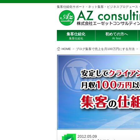
集客仕組化サポート・ネット集客・ビジネスプロデュース
集客仕組化
初めての方へ
集客仕組化
At first
HOME
>
ブログ集客で売上を月100万円にする方法
>
2012.05.09