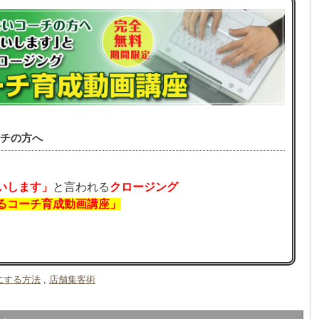
チの方へ
いします」
と言われる
クロージング
るコーチ育成動画講座」
にする方法
,
店舗集客術