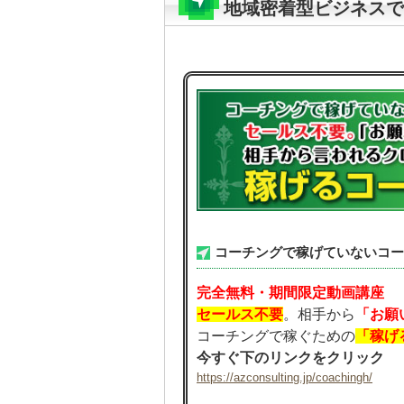
地域密着型ビジネスで
コーチングで稼げていないコー
完全無料・期間限定動画講座
セールス不要
。相手から
「お願
コーチングで稼ぐための
「稼げ
今すぐ下のリンクをクリック
https://azconsulting.jp/coachingh/