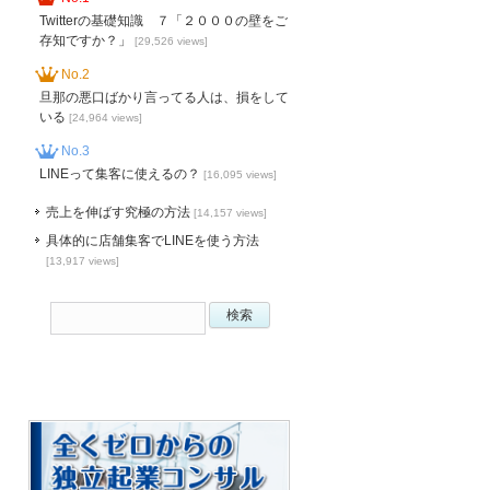
Twitterの基礎知識 ７「２０００の壁をご
存知ですか？」
[29,526 views]
No.2
旦那の悪口ばかり言ってる人は、損をして
いる
[24,964 views]
No.3
LINEって集客に使えるの？
[16,095 views]
売上を伸ばす究極の方法
[14,157 views]
具体的に店舗集客でLINEを使う方法
[13,917 views]