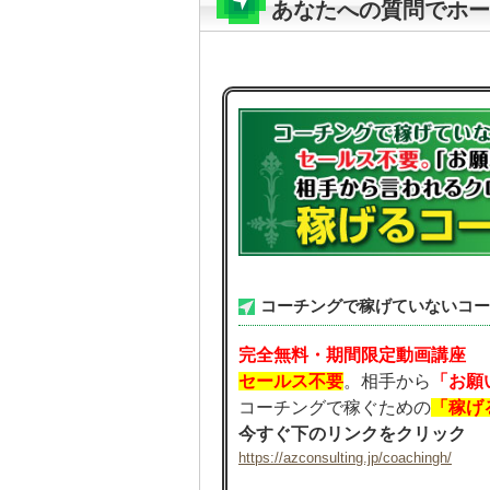
あなたへの質問でホー
コーチングで稼げていないコー
完全無料・期間限定動画講座
セールス不要
。相手から
「お願
コーチングで稼ぐための
「稼げ
今すぐ下のリンクをクリック
https://azconsulting.jp/coachingh/