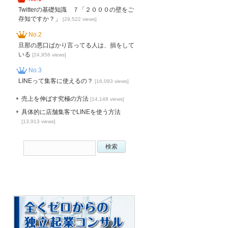
Twitterの基礎知識 ７「２０００の壁をご
存知ですか？」
[29,522 views]
No.2
旦那の悪口ばかり言ってる人は、損をして
いる
[24,956 views]
No.3
LINEって集客に使えるの？
[16,093 views]
売上を伸ばす究極の方法
[14,148 views]
具体的に店舗集客でLINEを使う方法
[13,913 views]