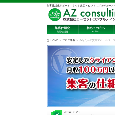
集客仕組化サポート・ネット集客・ビジネスプロデュース
集客仕組化
初めての方へ
集客仕組化
At first
HOME
>
ブログ集客
>
あなたへの質問でホームペー
2014.06.20