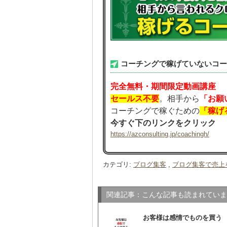
コーチングで稼げていないコー
完全無料・期間限定動画講座
セールス不要
。相手から
「お願
コーチングで稼ぐための
「稼げ
今すぐ下のリンクをクリック
https://azconsulting.jp/coachingh/
カテゴリ
:
ブログ集客
,
ブログ集客で売上
関連記事：こんな記事も読まれていま
お客様は感情でものを買う